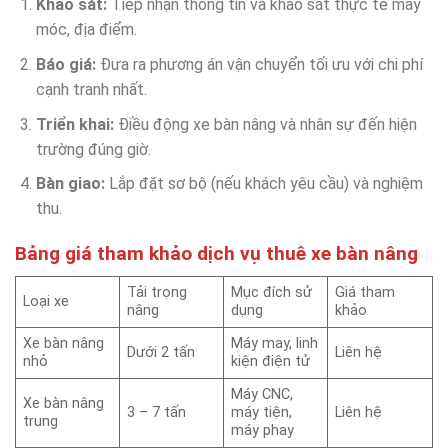
Khảo sát:
Tiếp nhận thông tin và khảo sát thực tế máy
móc, địa điểm.
Báo giá:
Đưa ra phương án vận chuyển tối ưu với chi phí
cạnh tranh nhất.
Triển khai:
Điều động xe bàn nâng và nhân sự đến hiện
trường đúng giờ.
Bàn giao:
Lắp đặt sơ bộ (nếu khách yêu cầu) và nghiệm
thu.
Bảng giá tham khảo dịch vụ thuê xe bàn nâng
Tải trọng
Mục đích sử
Giá tham
Loại xe
nâng
dụng
khảo
Xe bàn nâng
Máy may, linh
Dưới 2 tấn
Liên hệ
nhỏ
kiện điện tử
Máy CNC,
Xe bàn nâng
3 – 7 tấn
máy tiện,
Liên hệ
trung
máy phay