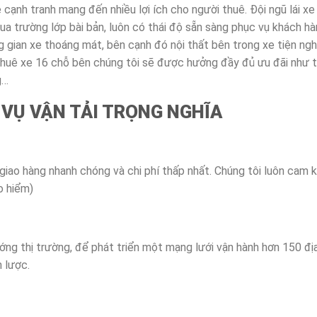
 cạnh tranh mang đến nhiều lợi ích cho người thuê. Đội ngũ lái x
a trường lớp bài bản, luôn có thái độ sẵn sàng phục vụ khách hàn
ng gian xe thoáng mát, bên cạnh đó nội thất bên trong xe tiện ngh
 thuê xe 16 chỗ bên chúng tôi sẽ được hưởng đầy đủ ưu đãi như 
g…
VỤ VẬN TẢI TRỌNG NGHĨA
 giao hàng nhanh chóng và chi phí thấp nhất. Chúng tôi luôn cam 
o hiểm)
ng thị trường, để phát triển một mạng lưới vận hành hơn 150 đị
n lược.