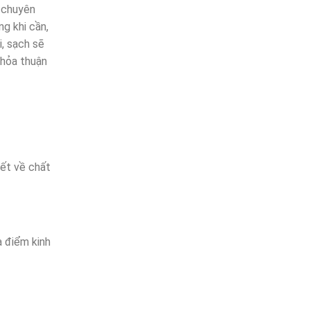
e chuyên
g khi cần,
i, sạch sẽ
thỏa thuận
kết về chất
a điểm kinh