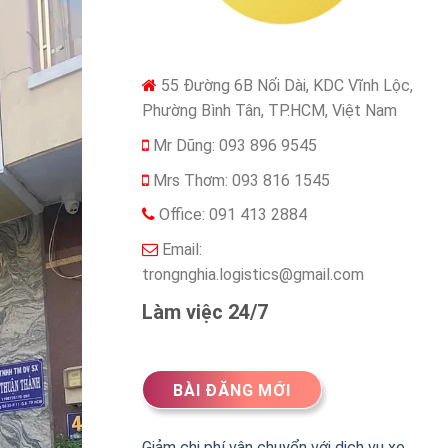
55 Đường 6B Nối Dài, KDC Vĩnh Lộc,
Phường Bình Tân, TP.HCM, Việt Nam
Mr Dũng: 093 896 9545
Mrs Thơm: 093 816 1545
Office: 091 413 2884
Email:
trongnghia.logistics@gmail.com
Làm việc 24/7
BÀI ĐĂNG MỚI
Giảm chi phí vận chuyển với dịch vụ xe