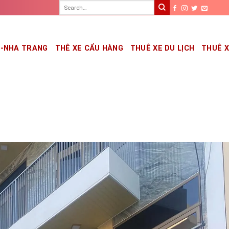
G-NHA TRANG
THÊ XE CẨU HÀNG
THUÊ XE DU LỊCH
THUÊ 