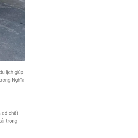
u lịch giúp
 trọng Nghĩa
à có chất
ải trọng