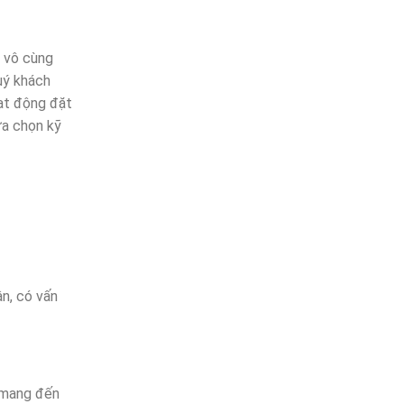
ụ vô cùng
uý khách
ạt động đặt
ựa chọn kỹ
n, có vấn
n mang đến