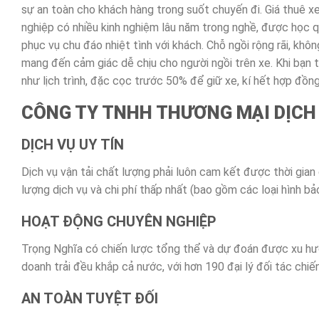
sự an toàn cho khách hàng trong suốt chuyến đi. Giá thuê xe
nghiệp có nhiều kinh nghiệm lâu năm trong nghề, được học qu
phục vụ chu đáo nhiệt tình với khách. Chỗ ngồi rộng rãi, khô
mang đến cảm giác dễ chịu cho người ngồi trên xe. Khi bạn
như lịch trình, đặc cọc trước 50% để giữ xe, kí hết hợp đồn
CÔNG TY TNHH THƯƠNG MẠI DỊCH 
DỊCH VỤ UY TÍN
Dịch vụ vận tải chất lượng phải luôn cam kết được thời gian
lượng dịch vụ và chi phí thấp nhất (bao gồm các loại hình bả
HOẠT ĐỘNG CHUYÊN NGHIỆP
Trọng Nghĩa có chiến lược tổng thể và dự đoán được xu hướ
doanh trải đều khắp cả nước, với hơn 190 đại lý đối tác chiế
AN TOÀN TUYỆT ĐỐI