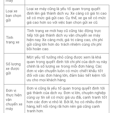
máy
Loại xe máy cũng là yếu tố quan trọng quyết
Loại xe
định lên giá thành dịch vụ. Xe càng có giá trị cao
bạn chọn
sẽ có mức giá gửi cao. Cụ thể, xe ga sẽ có mức
gửi
giá cao hơn so với việc bạn chọn gửi xe cũ.
Tình trạng xe mới hay cũ cũng tác động trực
tiếp tới giá thành dịch vụ vận chuyển xe máy
Tình
hiện nay. Xe càng mới, giá trị càng cao, chi phí
trạng xe
gửi cũng lớn hơn do trách nhiệm cùng chi phí
bồi hoàn cao.
Một yếu tố tưởng nhỏ cũng được xem là khá
quan trọng quyết định tới chi phí của dịch vụ này
Số lượng
chính là số lượng xe trong mỗi đơn hàng. Các
xe được
đơn vị vận chuyển luôn có mức chiết khấu tốt
gửi
đối với các đơn hàng lớn, đảm bảo tiết kiệm tối
ưu cho mọi khách hàng.
Đơn vị cũng là yếu tố quan trọng quyết định tới
Đơn vị
giá thành của dịch vụ. Đơn vị lớn, chuyên nghiệp
thực hiện
cùng uy tín sẽ có mức giá ưu đãi, cạnh tranh tốt
vận
hơn các đơn vị nhỏ lẻ. Bởi lẽ, họ có nhiều đơn
chuyển xe
hàng, kết nối rộng rãi hơn nên giá cũng cạnh
máy
tranh hơn.