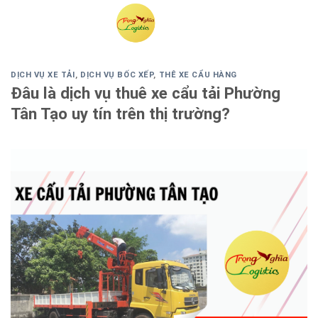
Skip
to
content
DỊCH VỤ XE TẢI
,
DỊCH VỤ BỐC XẾP
,
THÊ XE CẨU HÀNG
Đâu là dịch vụ thuê xe cẩu tải Phường
Tân Tạo uy tín trên thị trường?