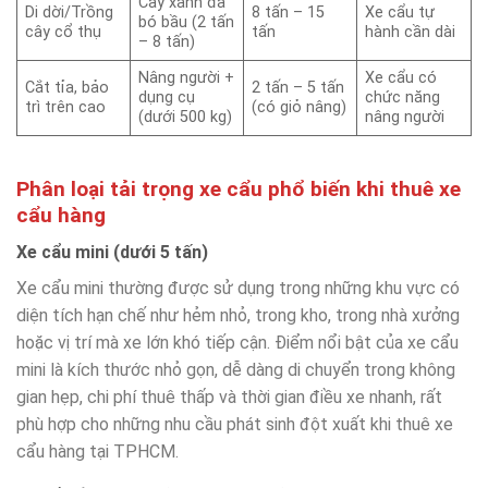
Cây xanh đã
Di dời/Trồng
8 tấn – 15
Xe cẩu tự
bó bầu (2 tấn
cây cổ thụ
tấn
hành cần dài
– 8 tấn)
Nâng người +
Xe cẩu có
Cắt tỉa, bảo
2 tấn – 5 tấn
dụng cụ
chức năng
trì trên cao
(có giỏ nâng)
(dưới 500 kg)
nâng người
Phân loại tải trọng xe cẩu phổ biến khi thuê xe
cẩu hàng
Xe cẩu mini (dưới 5 tấn)
Xe cẩu mini thường được sử dụng trong những khu vực có
diện tích hạn chế như hẻm nhỏ, trong kho, trong nhà xưởng
hoặc vị trí mà xe lớn khó tiếp cận. Điểm nổi bật của xe cẩu
mini là kích thước nhỏ gọn, dễ dàng di chuyển trong không
gian hẹp, chi phí thuê thấp và thời gian điều xe nhanh, rất
phù hợp cho những nhu cầu phát sinh đột xuất khi thuê xe
cẩu hàng tại TPHCM.