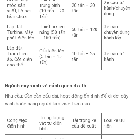
Xe cẩu tự
móc sản
trung bình
20 tấn – 30
hành/chuyên
xuất, Lò hơi,
(10 tấn – 20
tấn
dùng
Bồn chứa
tấn)
Lắp đặt
Thiết bị siêu
Xe cẩu
50 tấn – 120
Turbine, Máy
nặng (50 tấn
chuyên dùng
tấn
phát điện lớn
– 150 tấn)
bánh lốp
Lắp đặt
Cấu kiện lớn
Trạm biến
10 tấn – 25
Xe cẩu tự
(5 tấn – 15
áp, Cột điện
tấn
hành
tấn)
cao thế
Ngành cây xanh và cảnh quan đô thị
Nhu cầu: Cần cần cẩu dài, hoạt động ổn định để di dời cây
xanh hoặc nâng người làm việc trên cao.
Trọng lượng
Công việc
Tải trọng xe
Loại xe ưu
vật tư điển
điển hình
cẩu đề xuất
tiên
hình