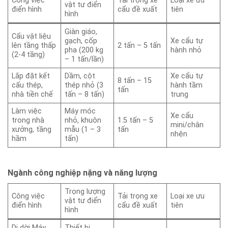
Công việc
Tải trọng xe
Loại xe ưu
vật tư điển
điển hình
cẩu đề xuất
tiên
hình
Giàn giáo,
Cẩu vật liệu
gạch, cốp
Xe cẩu tự
lên tầng thấp
2 tấn – 5 tấn
pha (200 kg
hành nhỏ
(2-4 tầng)
– 1 tấn/lần)
Lắp đặt kết
Dầm, cột
Xe cẩu tự
8 tấn – 15
cấu thép,
thép nhỏ (3
hành tầm
tấn
nhà tiền chế
tấn – 8 tấn)
trung
Làm việc
Máy móc
Xe cẩu
trong nhà
nhỏ, khuôn
1.5 tấn – 5
mini/chân
xưởng, tầng
mẫu (1 – 3
tấn
nhện
hầm
tấn)
Ngành công nghiệp nặng và năng lượng
Trọng lượng
Công việc
Tải trọng xe
Loại xe ưu
vật tư điển
điển hình
cẩu đề xuất
tiên
hình
Di dời Máy
Thiết bị