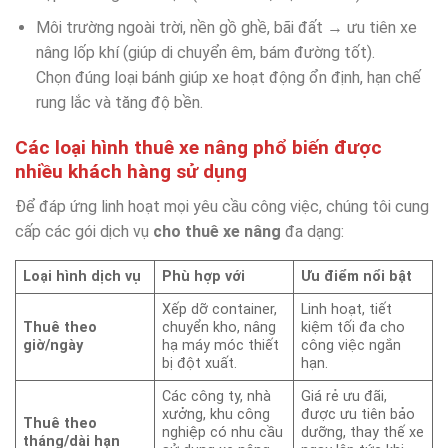
Môi trường ngoài trời, nền gồ ghề, bãi đất → ưu tiên xe
nâng lốp khí (giúp di chuyển êm, bám đường tốt).
Chọn đúng loại bánh giúp xe hoạt động ổn định, hạn chế
rung lắc và tăng độ bền.
Các loại hình thuê xe nâng phổ biến được
nhiều khách hàng sử dụng
Để đáp ứng linh hoạt mọi yêu cầu công việc, chúng tôi cung
cấp các gói dịch vụ
cho thuê xe nâng
đa dạng:
Loại hình dịch vụ
Phù hợp với
Ưu điểm nổi bật
Xếp dỡ container,
Linh hoạt, tiết
Thuê theo
chuyển kho, nâng
kiệm tối đa cho
giờ/ngày
hạ máy móc thiết
công việc ngắn
bị đột xuất.
hạn.
Các công ty, nhà
Giá rẻ ưu đãi,
xưởng, khu công
được ưu tiên bảo
Thuê theo
nghiệp có nhu cầu
dưỡng, thay thế xe
tháng/dài hạn