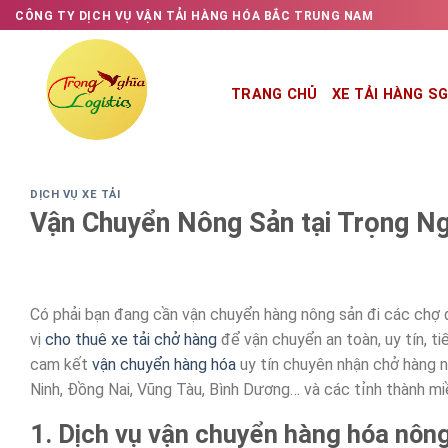
Skip
CÔNG TY DỊCH VỤ VẬN TẢI HÀNG HÓA BẮC TRUNG NAM
to
content
TRANG CHỦ
XE TẢI HÀNG S
DỊCH VỤ XE TẢI
Vận Chuyển Nông Sản tại Trọng Ng
Có phải bạn đang cần vận chuyển hàng nông sản đi các chợ 
vị
cho thuê xe tải chở hàng
để vận chuyển an toàn, uy tín, ti
cam kết
vận
chuyển hàng hóa
uy tín chuyên nhận chở hàng nô
Ninh, Đồng Nai, Vũng Tàu, Bình Dương… và các tỉnh thành m
1. Dịch vụ vận chuyển hàng hóa nôn