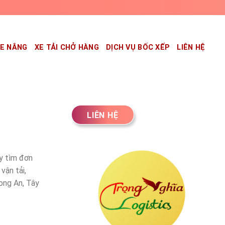
XE NÂNG
XE TẢI CHỞ HÀNG
DỊCH VỤ BỐC XẾP
LIÊN HỆ
LIÊN HỆ
ay tìm đơn
vận tải,
Long An, Tây