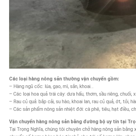
Các loại hàng nông sản thường vận chuyển gồm:
– Hàng ngũ cốc: lúa, gạo, mì, sắn, khoai…
– Các loại hoa quả trái cây: dưa hấu, thơm, sầu riêng, chuối, x
– Rau củ quả: bắp cải, su hào, khoai lan, rau củ quả, ớt, tỏi, h
– Các sản phẩm nông sản nhiệt đới: cà phê, tiêu, hạt điều, ch
Vận chuyển hàng nông sản bằng đường bộ uy tín tại Trọ
Tại Trọng Nghĩa, chúng tôi chuyên chở hàng nông sản bằng xe