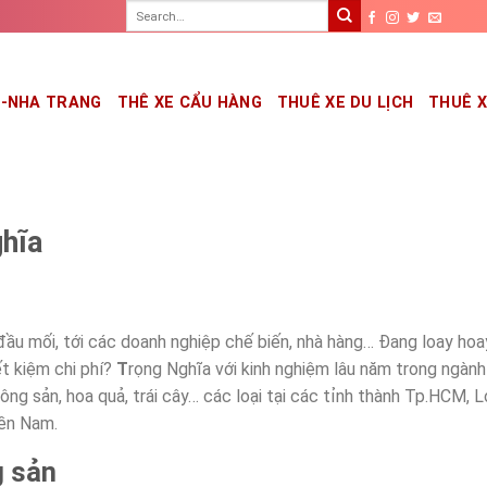
G-NHA TRANG
THÊ XE CẨU HÀNG
THUÊ XE DU LỊCH
THUÊ 
hĩa
đầu mối, tới các doanh nghiệp chế biến, nhà hàng… Đang loay ho
ết kiệm chi phí?
T
rọng Nghĩa với kinh nghiệm lâu năm trong ngành 
ng sản, hoa quả, trái cây… các loại tại các tỉnh thành Tp.HCM, 
iền Nam.
g sản