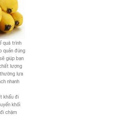
 quá trình
ảo quản đúng
 sẽ giúp bạn
 chất lượng
thường lựa
ách nhanh
t khẩu đi
huyển khối
g đi chậm