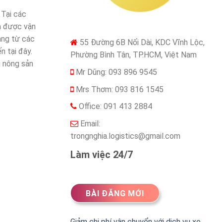
 Tại các
óa được vận
àng từ các
55 Đường 6B Nối Dài, KDC Vĩnh Lộc,
n tại đây.
Phường Bình Tân, TP.HCM, Việt Nam
g nông sản
Mr Dũng: 093 896 9545
Mrs Thơm: 093 816 1545
Office: 091 413 2884
Email:
trongnghia.logistics@gmail.com
Làm việc 24/7
BÀI ĐĂNG MỚI
Giảm chi phí vận chuyển với dịch vụ xe