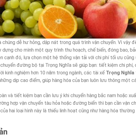
 chúng dễ hư hỏng, dập nát trong quá trình vận chuyển. Vì vậy để
y dựng cho mình một quy trình thu hoạch, chế biến, đóng bao, b
n cạnh đó, lựa chọn một hệ thống vận tải với chi phí tối ưu cũng
n chuyển đường bộ tại Trọng Nghĩa sẽ giúp bạn: tiết kiệm chi phí,
. Với kinh nghiệm hơn 10 năm trong ngành, các tài xế
Trọng Nghĩa
hững dịp cao điểm, giúp hàng hóa của bạn luôn lưu thông một c
oàn và tiết kiệm bạn cần lưu ý khi chuyển hàng bắc nam hoặc xuấ
ường hợp vận chuyển tàu hỏa hoặc đường biển thì bạn cần vận c
 của hai loại hình này là thiếu linh hoạt cũng như hàng hóa thườn
sản