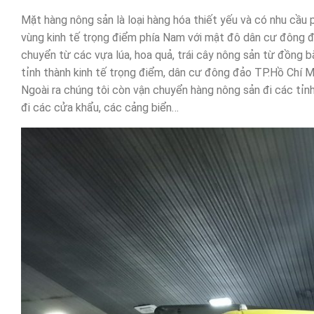
Mặt hàng nông sản là loại hàng hóa thiết yếu và có nhu cầu 
vùng kinh tế trọng điểm phía Nam với mật đô dân cư đông đú
chuyển từ các vựa lúa, hoa quả, trái cây nông sản từ đồng 
tỉnh thành kinh tế trọng điểm, dân cư đông đảo TP.Hồ Chí Mi
Ngoài ra chúng tôi còn vận chuyển hàng nông sản đi các tỉn
đi các cửa khẩu, các cảng biển…