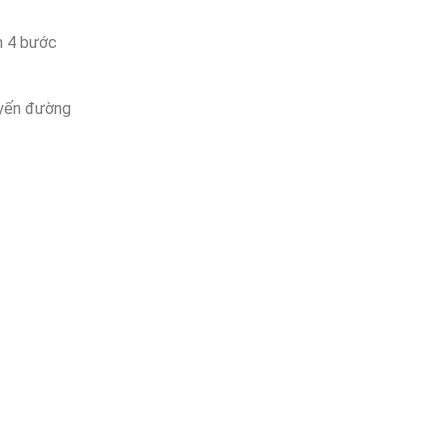
m 4 bước
tuyến đường