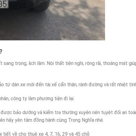
?
sang trọng, lịch lãm. Nội thất tiện nghi, rộng rãi, thoáng mát gi
o từ dàn xe mới đến tài xế cẩn thận, rành đường và rất nhiệt tình
hân, công ty làm phương tiện đi lại.
i được bảo dưỡng và kiểm tra thường xuyên nên tuyệt đối an toà
m nên hãy yên tâm đồng hành cùng Trọng Nghĩa nhé.
i tiết về cho thuê xe 4, 7, 16, 29 và 45 chỗ