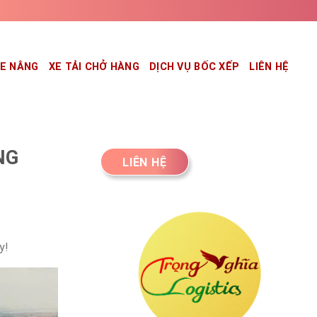
XE NÂNG
XE TẢI CHỞ HÀNG
DỊCH VỤ BỐC XẾP
LIÊN HỆ
NG
LIÊN HỆ
y!