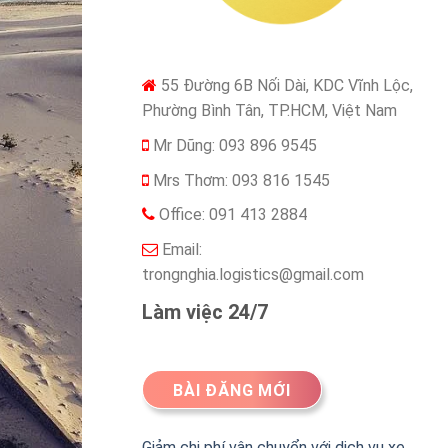
55 Đường 6B Nối Dài, KDC Vĩnh Lộc,
Phường Bình Tân, TP.HCM, Việt Nam
Mr Dũng: 093 896 9545
Mrs Thơm: 093 816 1545
Office: 091 413 2884
Email:
trongnghia.logistics@gmail.com
Làm việc 24/7
BÀI ĐĂNG MỚI
Giảm chi phí vận chuyển với dịch vụ xe