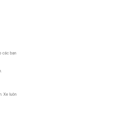
úp các bạn
.
n. Xe luôn