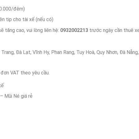
300.000/đêm)
iền tip cho tài xế (nếu có)
 tăng cao, vui lòng liên hệ:
0932002213
trước ngày cần thuê xe
a Trang, Đà Lạt, Vĩnh Hy, Phan Rang, Tuy Hoà, Quy Nhơn, Đà Nẵng
á đơn VAT theo yêu cầu.
xế
– Mũi Né giá rẻ