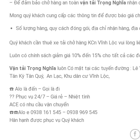
– Để đảm bảo chở hàng an toàn
vận tải Trọng Nghĩa
nhận c
Mong quý khách cung cấp các thông tin để được báo giá ch
Số lượng hàng, quy cách đóng gói, địa chỉ nhận hàng, địa 
Quý khách cần thuê xe tải chở hàng KCn Vĩnh Lộc vui lòng li
Luôn có chính sách giảm giá 10% đến 15% cho tất cả các đ
Vận tải Trọng Nghĩa
luôn Có mặt tại các tuyến đường : Lê 
Tân Kỳ Tân Quý, An Lạc, Khu dân cư Vĩnh Lộc,
☎️ Alo là đến – Gọi là đi
?? Phục vụ 24/7 – Giá rẻ – Nhiệt tình
ACE có nhu cầu vận chuyển
☎️☎️Alo e 0938 161 545 – 0938 969 545
Hân hạnh được phục vụ Quý khách