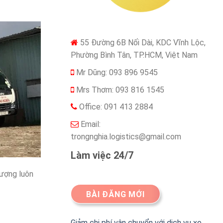
55 Đường 6B Nối Dài, KDC Vĩnh Lộc,
Phường Bình Tân, TP.HCM, Việt Nam
Mr Dũng: 093 896 9545
Mrs Thơm: 093 816 1545
Office: 091 413 2884
Email:
trongnghia.logistics@gmail.com
Làm việc 24/7
lượng luôn
BÀI ĐĂNG MỚI
Giảm chi phí vận chuyển với dịch vụ xe