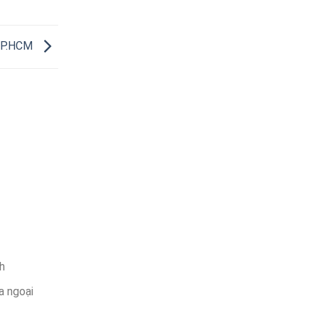
 TP.HCM
h
a ngoại