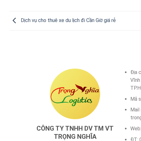
Dịch vụ cho thuê xe du lịch đi Cần Giờ giá rẻ
Địa 
Vĩnh
TP.H
Mã s
Mail
tron
CÔNG TY TNHH DV TM VT
Web:
TRỌNG NGHĨA
ĐT: 