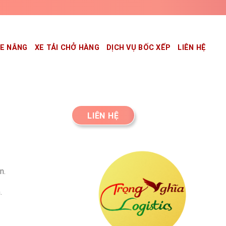
XE NÂNG
XE TẢI CHỞ HÀNG
DỊCH VỤ BỐC XẾP
LIÊN HỆ
LIÊN HỆ
n.
.