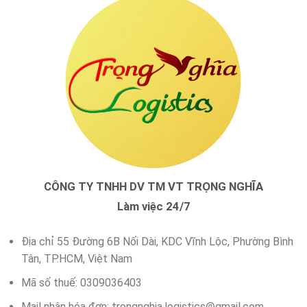
CÔNG TY TNHH DV TM VT TRỌNG NGHĨA
Làm việc 24/7
Địa chỉ 55 Đường 6B Nối Dài, KDC Vĩnh Lộc, Phường Bình
Tân, TP.HCM, Việt Nam
Mã số thuế: 0309036403
Mail nhận hóa đơn:
trongnghia.logistics@gmail.com