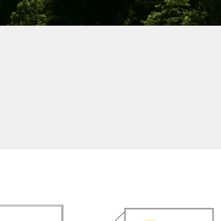
Dịch vụ bốc xếp
i
rút hàng container