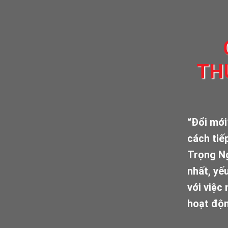
TH
“Đổi mới
cách tiế
Trọng Ng
nhất, yế
với việc
hoạt độn