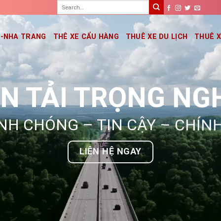
G-NHA TRANG
THÊ XE CẨU HÀNG
THUÊ XE DU LỊCH
THUÊ 
N TẢI TRỌNG NG
H CHÓNG – TIN CẬY – CHÍN
LIÊN HỆ NGAY