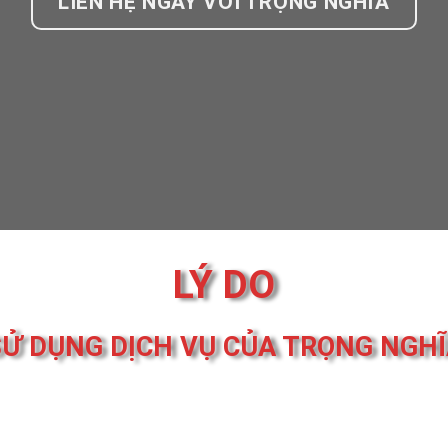
LIÊN HỆ NGAY VỚI TRỌNG NGHĨA
LÝ DO
Ử DỤNG DỊCH VỤ CỦA TRỌNG NGH