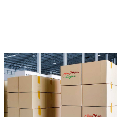
AN TOÀN TUYỆT Đ
Vận tải Trọng Nghĩa chú trọng tuyệt đối trong việc huấn lu
cán bộ công nhân viên thường kỳ, liên tục tổ chức thi sát
nghiệp vụ, đảm bảo an toàn tuyệt đ