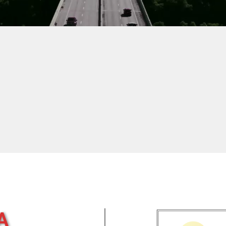
Cho thuê xe cẩu hàng
Cho thuê xe du lịch
Xe tải hàng đi tỉnh
từ 4 đến 45 chỗ ngồ
A