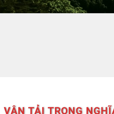
Dịch vụ vận tải
Chành xe Sài Gòn – Nha
Trang
VẬN TẢI TRỌNG NGHĨ