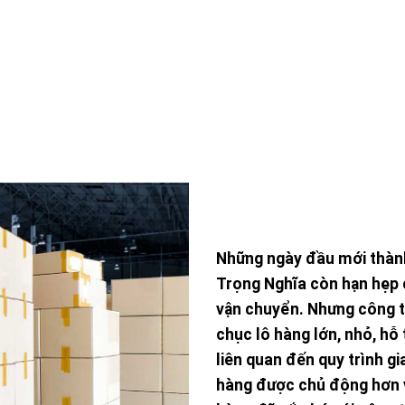
ỐI
NHAN
yện và đào tạo kỹ năng cho
Với thành phần cán bộ côn
 hạch bồi dưỡng nâng cao
thông thạo hành trình. 
ối.
Những ngày đầu mới thành 
Trọng Nghĩa còn hạn hẹp c
vận chuyển. Nhưng công 
chục lô hàng lớn, nhỏ, hỗ
liên quan đến quy trình g
hàng được chủ động hơn 