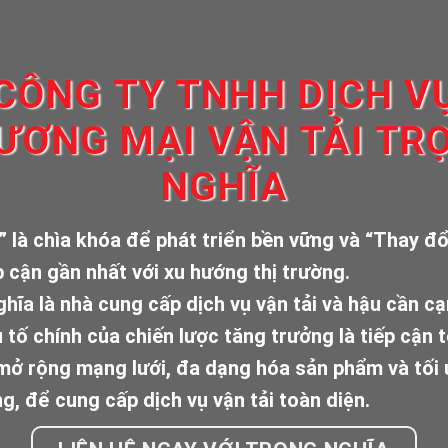
CÔNG TY TNHH DỊCH V
ƯƠNG MẠI VẬN TẢI TR
NGHĨA
” là chìa khóa để phát triển bền vững và “Thay đổi
p cận gần nhất với xu hướng thị trường.
hĩa là nhà cung cấp dịch vụ vận tải và hậu cần c
u tố chính của chiến lược tăng trưởng là tiếp cận 
 mở rộng mạng lưới, đa dạng hóa sản phẩm và tối
g, để cung cấp dịch vụ vận tải toàn diện.