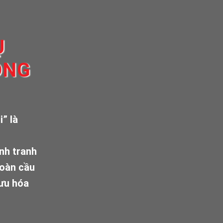
Ụ
ỌNG
” là
ạnh tranh
toàn cầu
 ưu hóa