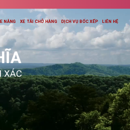
XE NÂNG
XE TẢI CHỞ HÀNG
DỊCH VỤ BỐC XẾP
LIÊN HỆ
HĨA
H XÁC