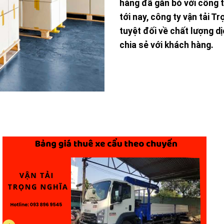
hàng đã gắn bó với công 
tới nay, công ty vận tải T
tuyệt đối về chất lượng d
chia sẻ với khách hàng.