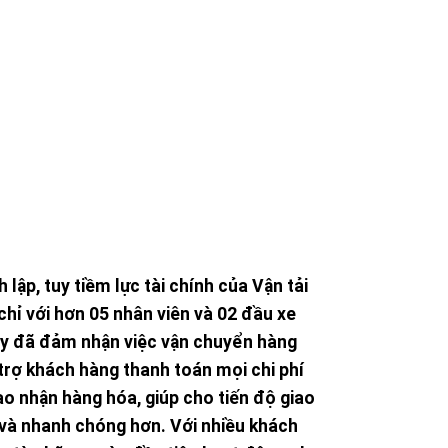
H CHÓNG CHÍNH XÁC
g nhân viên nòng cốt nhiều kinh nghiệm, có sức khỏe bền bỉ
Luôn sẵn sàng thực hiện nhiệm vụ một cách nhanh chóng và
chính xác nhất.
lập, tuy tiềm lực tài chính của Vận tải
hỉ với hơn 05 nhân viên và 02 đầu xe
ty đã đảm nhận việc vận chuyển hàng
 trợ khách hàng thanh toán mọi chi phí
iao nhận hàng hóa, giúp cho tiến độ giao
và nhanh chóng hơn. Với nhiều khách